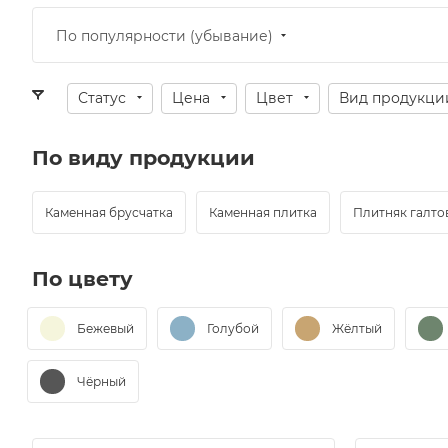
По популярности (убывание)
Статус
Цена
Цвет
Вид продукци
По виду продукции
Каменная брусчатка
Каменная плитка
Плитняк галт
По цвету
Бежевый
Голубой
Жёлтый
Чёрный