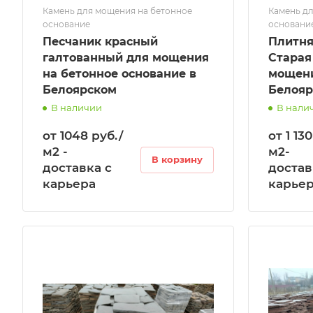
Камень для мощения на бетонное
Камень дл
основание
основани
Песчаник красный
Плитня
галтованный для мощения
Старая
на бетонное основание в
мощени
Белоярском
Белояр
В наличии
В нали
от 1048 руб./
от 1 13
м2 -
м2-
В корзину
доставка с
достав
карьера
карье