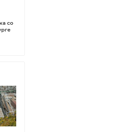
вка со
урге