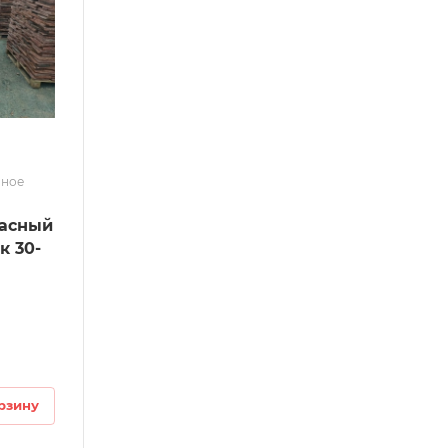
нное
расный
к 30-
рзину