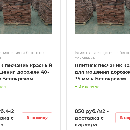
я мощения на бетонное
Камень для мощения на бето
е
основание
к песчаник красный
Плитняк песчаник к
щения дорожек 40-
для мощения дороже
в Белоярском
35 мм в Белоярском
чии
В наличии
уб./м2
850 руб./м2 -
авка с
доставка с
В корзину
В ко
ра
карьера