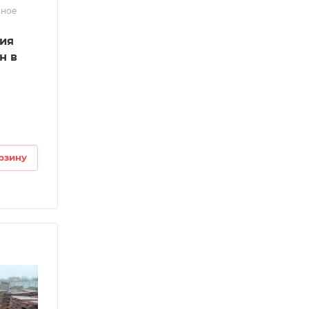
нное
лия
н в
рзину