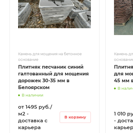
Камень для мощения на бетонное
Камень дл
основание
основани
Плитняк песчаник синий
Плитня
галтованный для мощения
для мо
дорожек 30-35 мм в
45 мм 
Белоярском
В нали
В наличии
от 1495 руб./
м2 -
1 010 р
В корзину
доставка с
- дост
карьера
карье