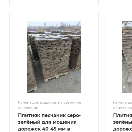
Камень для мощения на бетонное
Камень дл
основание
основани
Плитняк песчаник серо-
Плитня
зелёный для мощения
зелёны
дорожек 40-45 мм в
дороже