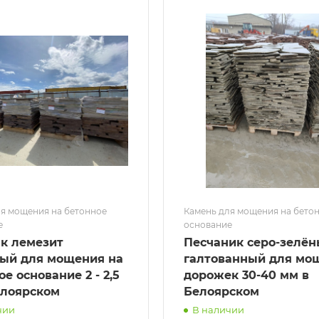
я мощения на бетонное
Камень для мощения на бето
е
основание
к лемезит
Песчаник серо-зелё
ый для мощения на
галтованный для мо
е основание 2 - 2,5
дорожек 30-40 мм в
елоярском
Белоярском
чии
В наличии