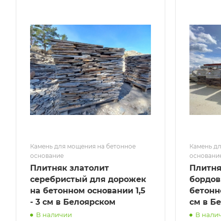
Камень для мощения на бетонное
Камень дл
основание
основани
Плитняк златолит
Плитня
серебристый для дорожек
бордов
на бетонном основании 1,5
бетонно
- 3 см в Белоярском
см в Б
В наличии
В нали