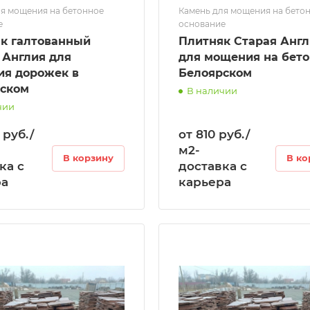
я мощения на бетонное
Камень для мощения на бето
е
основание
к галтованный
Плитняк Старая Анг
 Англия для
для мощения на бето
я дорожек в
Белоярском
ском
В наличии
чии
0 руб./
от 810 руб./
м2-
В корзину
В ко
ка с
доставка с
ра
карьера