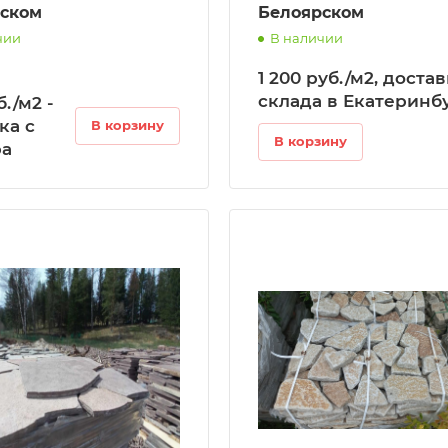
ском
Белоярском
чии
В наличии
1 200 руб./м2, доста
склада в Екатеринб
./м2 -
ка с
В корзину
В корзину
ра