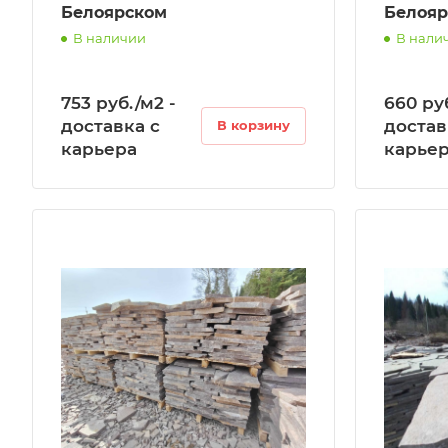
Белоярском
Белояр
В наличии
В нали
753 руб./м2 -
660 руб
доставка с
достав
В корзину
карьера
карье