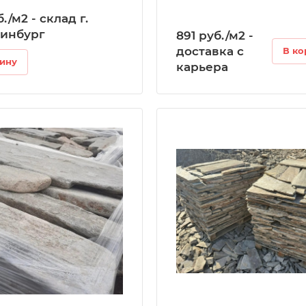
./м2 - склад г.
ринбург
891 руб./м2 -
доставка с
В ко
зину
карьера