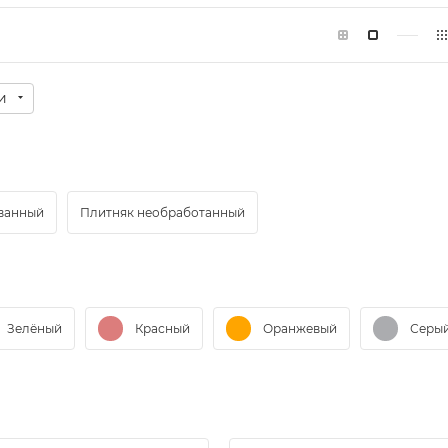
и
ованный
Плитняк необработанный
Зелёный
Красный
Оранжевый
Серы