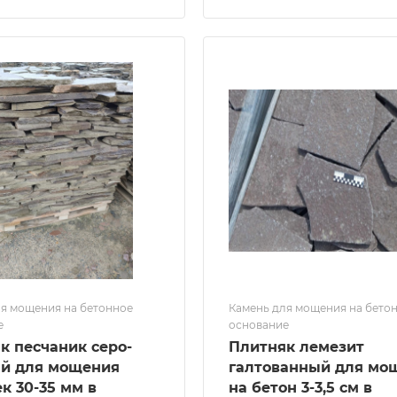
я мощения на бетонное
Камень для мощения на бето
е
основание
к песчаник серо-
Плитняк лемезит
й для мощения
галтованный для мо
к 30-35 мм в
на бетон 3-3,5 см в