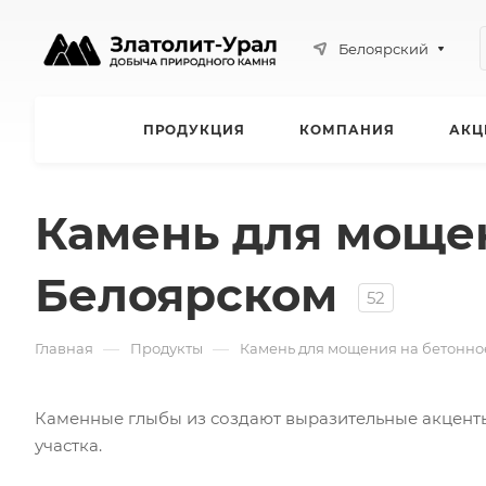
Белоярский
ПРОДУКЦИЯ
КОМПАНИЯ
АКЦ
Камень для мощен
Белоярском
52
—
—
Главная
Продукты
Камень для мощения на бетонно
Каменные глыбы из создают выразительные акценты
участка.