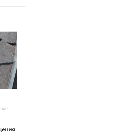
нное
щения